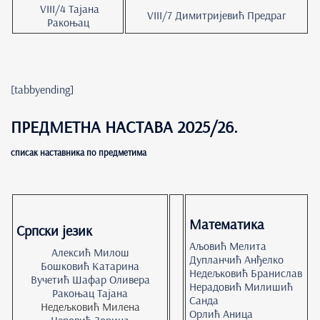
VIII/4 Тајана
VIII/7 Димитријевић Предраг
Ракоњац
[tabbyending]
ПРЕДМЕТНА НАСТАВА 2025/26.
списак наставника по предметима
Математика
Српски језик
Аљовић Мелита
Алексић Милош
Дупланчић Анђелко
Бошковић Катарина
Недељковић Бранислав
Вучетић Шафар Оливера
Нерадовић Милишић
Ракоњац Тајана
Санда
Недељковић Милена
Орлић Аница
Церовић Зорица