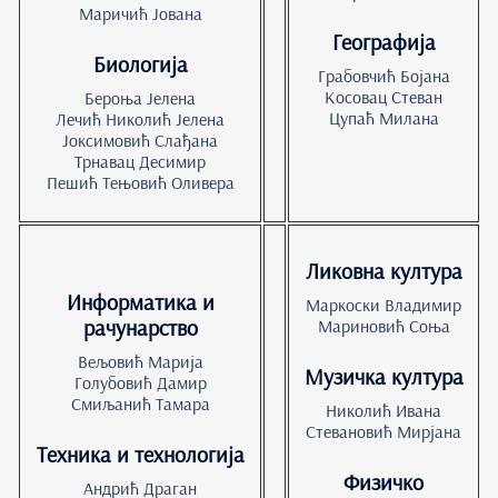
Маричић Јована
Географија
Биологија
Грабовчић Бојана
Косовац Стеван
Бероња Јелена
Цупаћ Милана
Лечић Николић Јелена
Јоксимовић Слађана
Трнавац Десимир
Пешић Тењовић Оливера
Ликовна култура
Информатика и
Маркоски Владимир
рачунарство
Мариновић Соња
Вељовић Марија
Музичка култура
Голубовић Дамир
Смиљанић Тамара
Николић Ивана
Стевановић Мирјана
Техника и технологија
Физичко
Андрић Драган