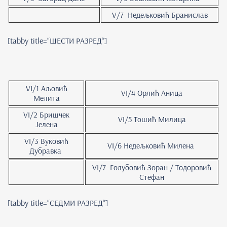
V/7 Недељковић Бранислав
[tabby title=“ШЕСТИ РАЗРЕД“]
VI/1 Аљовић
VI/4 Орлић Аница
Мелита
VI/2 Бришчек
VI/5 Тошић Милица
Јелена
VI/3 Вуковић
VI/6 Недељковић Милена
Дубравка
VI/7 Голубовић Зоран / Тодоровић
Стефан
[tabby title=“СЕДМИ РАЗРЕД“]