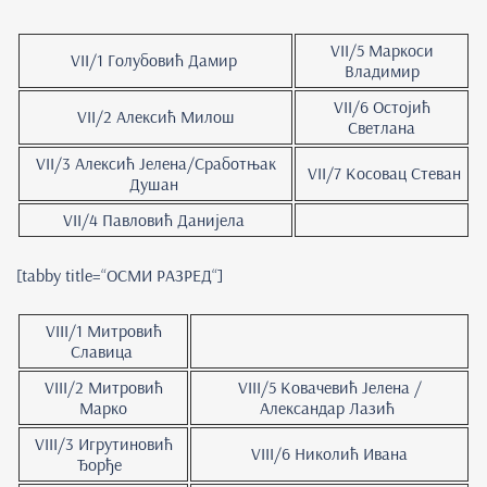
VII/5 Маркоси
VII/1 Голубовић Дамир
Владимир
VII/6 Остојић
VII/2 Алексић Милош
Светлана
VII/3 Алексић Јелена/Сработњак
VII/7 Косовац Стеван
Душан
VII/4 Павловић Данијела
[tabby title=“ОСМИ РАЗРЕД“]
VIII/1 Митровић
Славица
VIII/2 Митровић
VIII/5 Ковачевић Јелена /
Марко
Александар Лазић
VIII/3 Игрутиновић
VIII/6 Николић Ивана
Ђорђе