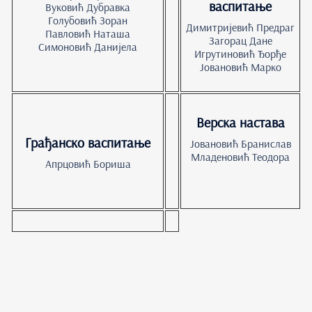
васпитање
Вуковић Дубравка
Голубовић Зоран
Димитријевић Предраг
Павловић Наташа
Загорац Дане
Симоновић Данијела
Игрутиновић Ђорђе
Јовановић Марко
Верска настава
Грађанско васпитање
Јовановић Бранислав
Младеновић Теодора
Апрцовић Бориша