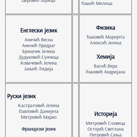
Тошић Милица
Физика
Енглески језик
Ђаковић Маријета
Аничић Весна
Алексић Јелена
Аничић Предраг
Бришчек Јелена
Хемија
Дудуковић Сунчица
Ковачевић Јелена
Васић Вера
Јањић Лидија
Раковић Андријана
Руски језик
Кастратовић Јелена
Павловић Данијела
Историја
Митровић Марко
Митровић Славица
Француски језик
Остојић Светлана
Петровић Сaња