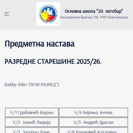
Skip
to
Основна школа "20. oктобар"
content
Омладинских бригада 138, 11197 Нови Београд
Предметна настава
РАЗРЕДНЕ СТАРЕШИНЕ 2025/26.
[tabby title=“ПЕТИ РАЗРЕД“]
V/1 Грабовчић Бојана
V/4 Бероња Јелена
V/2 Јањић Лидија
V/5 Андрић Драган
V/3 Загорац Дане
V/6 Бошковић Катарина