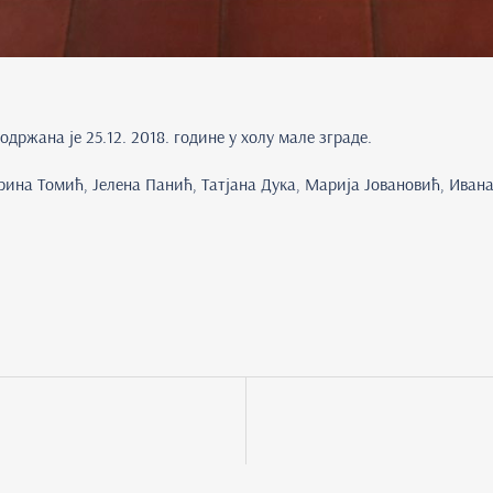
ржана је 25.12. 2018. године у холу мале зграде.
рина Томић, Јелена Панић, Татјана Дука, Марија Јовановић, Ива