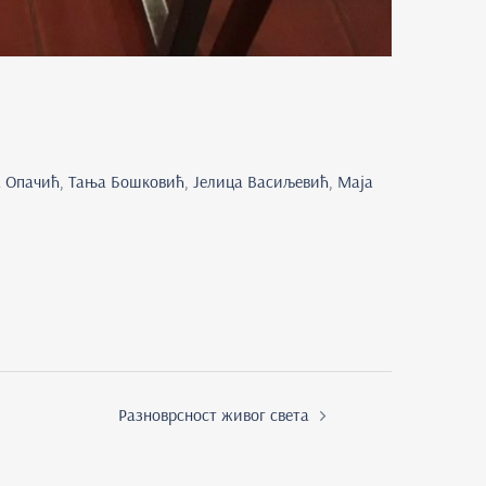
на Опачић, Тања Бошковић, Јелица Васиљевић, Маја
Разноврсност живог света