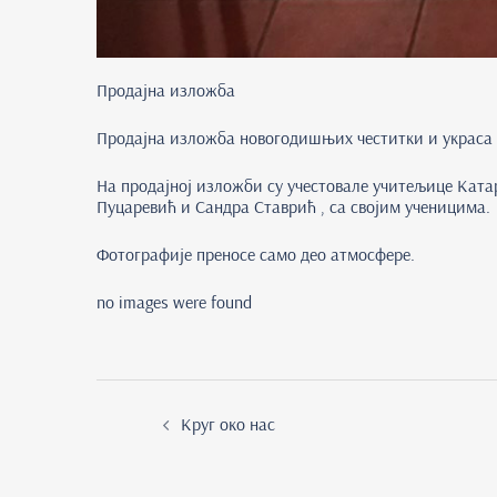
Продајна изложба
Продајна изложба новогодишњих честитки и украса од
На продајној изложби су учестовале учитељице Ката
Пуцаревић и Сандра Ставрић , са својим ученицима.
Фотографије преносе само део атмосфере.
no images were found
Post
navigation
Круг око нас