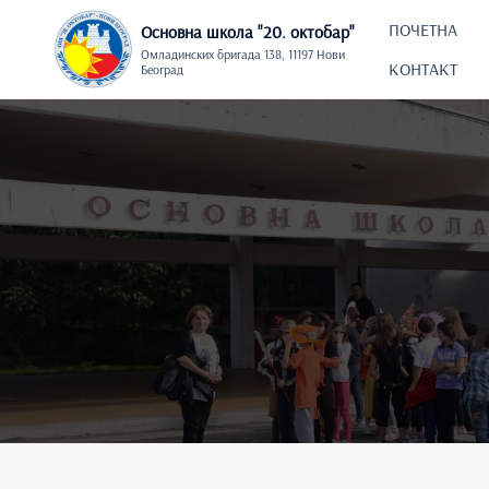
Skip
to
ПОЧЕТНА
Основна школа "20. oктобар"
content
Омладинских бригада 138, 11197 Нови
КОНТАКТ
Београд