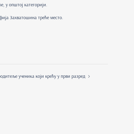
е, у општој категорији.
офија Захватошина треће место.
одитеље ученика који крећу у први разред