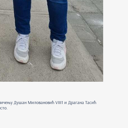
мичењу Душан Миловановић VIII1 и Драгана Тасић
сто.