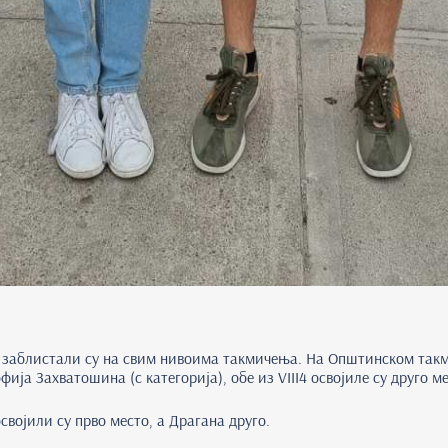
да заблистали су на свим нивоима такмичења. На Општинском так
фија Захватошина (с категорија), обе из VIII4 освојиле су друго ме
војили су прво место, а Драгана друго.