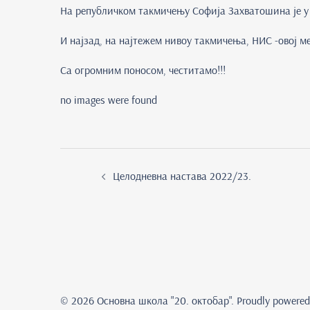
На републичком такмичењу Софија Захватошина је у с
И најзад, на најтежем нивоу такмичења, НИС -овој м
Са огромним поносом, честитамо!!!
no images were found
Post
navigation
Целодневна настава 2022/23.
© 2026 Основна школа "20. oктобар". Proudly powere