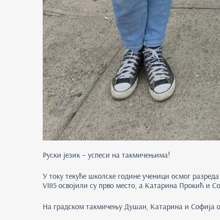
Руски језик – успеси на такмичењима!
У току текуће школске године ученици осмог разре
VIII5 освојили су прво место, а Катарина Прокић и Со
На градском такмичењу Душан, Катарина и Софија ос