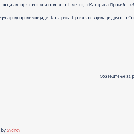
пецијалној категорији освојила 1. место, а Катарина Прокић трећ
еђународној олимпијади: Катарина Прокић освојила је друго, а С
Обавештење за р
d by
Sydney