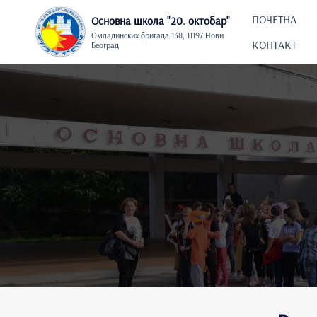
Skip
to
ПОЧЕТНА
Основна школа "20. oктобар"
content
Омладинских бригада 138, 11197 Нови
КОНТАКТ
Београд