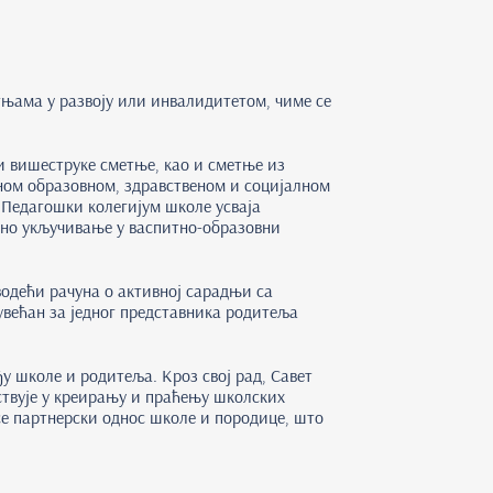
њама у развоју или инвалидитетом, чиме се
ли вишеструке сметње, као и сметње из
ном образовном, здравственом и социјалном
. Педагошки колегијум школе усваја
уно укључивање у васпитно-образовни
водећи рачуна о активној сарадњи са
већан за једног представника родитеља
у школе и родитеља. Кроз свој рад, Савет
ствује у креирању и праћењу школских
се партнерски однос школе и породице, што