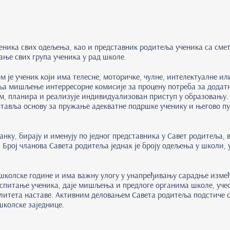
ника свих одељења, као и представник родитеља ученика са смет
ање свих група ученика у рад школе.
 је ученик који има телесне, моторичке, чулне, интелектуалне и
вља мишљење интерресорне комисије за процену потреба за додат
ном, планира и реализује индивидуализован приступ у образовању
ставља основу за пружање адекватне подршке ученику и његово п
ку, бирају и именују по једног представника у Савет родитеља, 
ој чланова Савета родитеља једнак је броју одељења у школи, у
 школске године и има важну улогу у унапређивању сарадње измеђ
аспитање ученика, даје мишљења и предлоге органима школе, уче
алитета наставе. Активним деловањем Савета родитеља подстиче 
школске заједнице.