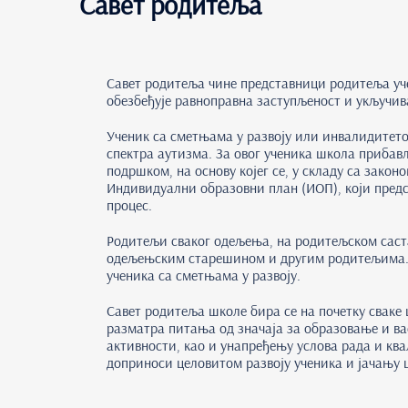
Савет родитеља
Савет родитеља чине представници родитеља уче
обезбеђује равноправна заступљеност и укључив
Ученик са сметњама у развоју или инвалидитетом
спектра аутизма. За овог ученика школа приба
подршком, на основу којег се, у складу са зако
Индивидуални образовни план (ИОП), који пред
процес.
Родитељи сваког одељења, на родитељском састан
одељењским старешином и другим родитељима. Бр
ученика са сметњама у развоју.
Савет родитеља школе бира се на почетку сваке
разматра питања од значаја за образовање и в
активности, као и унапређењу услова рада и кв
доприноси целовитом развоју ученика и јачању 