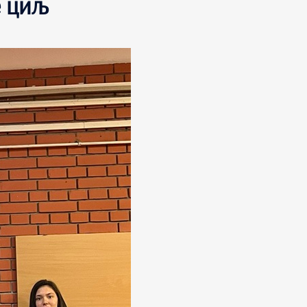
е циљ