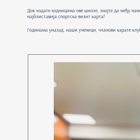
Док ходате ходницима ове школе, знајте да међу нам
најблиставија спортска визит карта!
Годинама уназад, наши ученици, чланови карате клуб