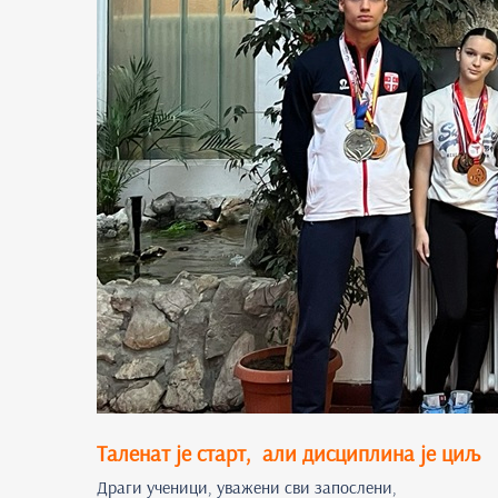
Таленат је старт, али дисциплина је циљ
Драги ученици, уважени сви запослени,