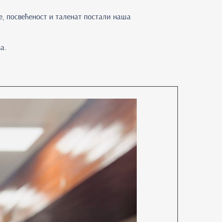
е, посвећеност и таленат постали наша
а.