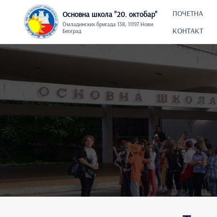
Skip
to
ПОЧЕТНА
Основна школа "20. oктобар"
content
Омладинских бригада 138, 11197 Нови
КОНТАКТ
Београд