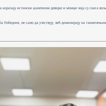
а корачају истински шампиони девојке и момци чија су снага вољ
а Победник, не само да учествују, већ доминирају на такмичењим