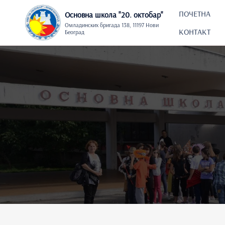
Skip
to
ПОЧЕТНА
Основна школа "20. oктобар"
content
Омладинских бригада 138, 11197 Нови
КОНТАКТ
Београд