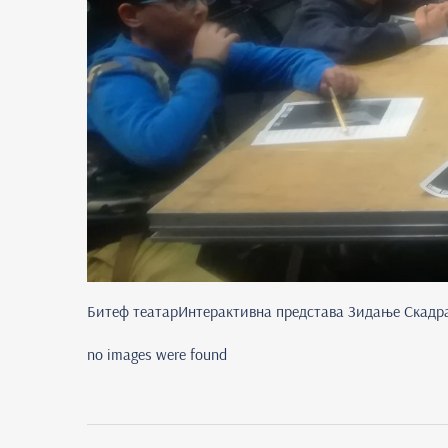
Битеф театар
Интерактивна представа Зидање Скадра
no images were found
Post