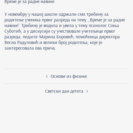
Време је за радне навике
У новембру у нашој школи одржали смо трибину за
родитеље ученика првог разреда на тему ,,Време је за радне
навике“. Трибину је водила и увела у тему психолог Соња
Суботић, а у дискусији су учествовале учитељице првог
разреда, педагог Марина Боровић, помоћница директора
Весна Радуловић и велики број родитеља, које је
заитересовала ова прича.
Post
Основи из физике
navigation
Светски дан детета