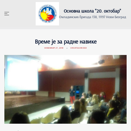
Skip
to
Основна школа "20. oктобар"
content
Омладинских бригада 138, 11197 Нови Београд
Време је за радне навике
НОВЕМБАР 27, 2018
UNCATEGORIZED