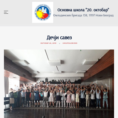
Skip
to
Основна школа "20. oктобар"
content
Омладинских бригада 138, 11197 Нови Београд
Дечји савез
ОКТОБАР 26, 2019
UNCATEGORIZED