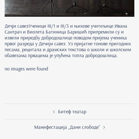
Дечји савез
Ученици III/1 и III/3 и њихове учитељице Ивана
Сантрач и Виолета Батиница Баришић припремили су и
извели приредбу добродошлице поводом пријема ученика
првог разреда у Дечији савез. Уз пријатне тонове пригодних
песама, рецитала и драмских текстова о школи и школским
обавезама првацима је упућена топла добродошлица.
no images were found
Post
Битеф театар
navigation
Манифестација „Дани слободе“