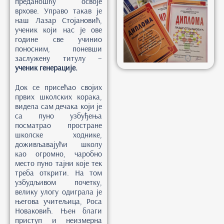
преданошћу освоје
врхове. Управо такав је
наш Лазар Стојановић,
ученик који нас је ове
године све учинио
поносним, поневши
заслужену титулу –
ученик генерације.
Док се присећао својих
првих школских корака,
видела сам дечака који је
са пуно узбуђења
посматрао простране
школске ходнике,
доживљавајући школу
као огромно, чаробно
место пуно тајни које тек
треба открити. На том
узбудљивом почетку,
велику улогу одиграла је
његова учитељица, Роса
Новаковић. Њен благи
приступ и неизмерна