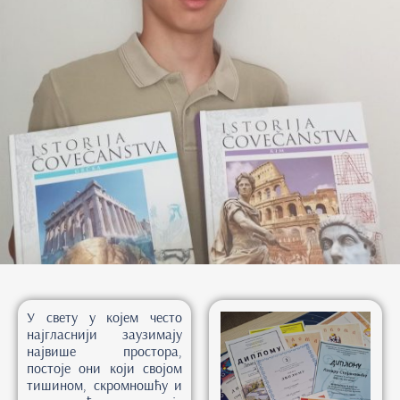
У свету у којем често
најгласнији заузимају
највише простора,
постоје они који својом
тишином, скромношћу и