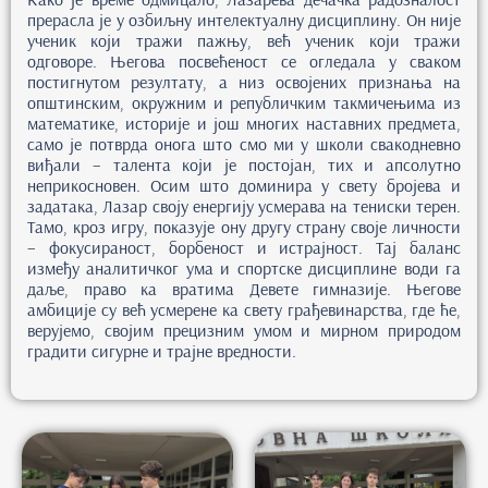
прерасла је у озбиљну интелектуалну дисциплину. Он није
ученик који тражи пажњу, већ ученик који тражи
одговоре. Његова посвећеност се огледала у сваком
постигнутом резултату, а низ освојених признања на
општинским, окружним и републичким такмичењима из
математике, историје и још многих наставних предмета,
само је потврда онога што смо ми у школи свакодневно
виђали – талента који је постојан, тих и апсолутно
неприкосновен. Осим што доминира у свету бројева и
задатака, Лазар своју енергију усмерава на тениски терен.
Тамо, кроз игру, показује ону другу страну своје личности
– фокусираност, борбеност и истрајност. Тај баланс
између аналитичког ума и спортске дисциплине води га
даље, право ка вратима Девете гимназије. Његове
амбиције су већ усмерене ка свету грађевинарства, где ће,
верујемо, својим прецизним умом и мирном природом
градити сигурне и трајне вредности.