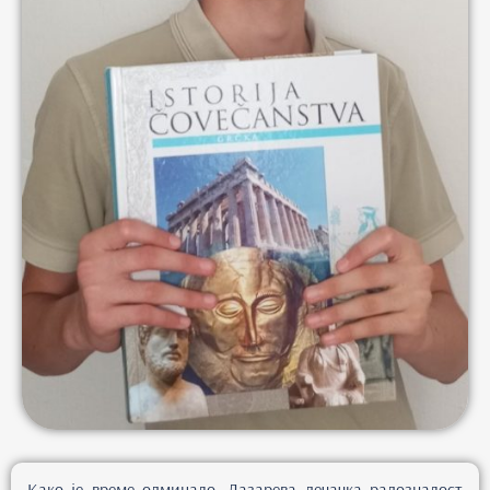
Како је време одмицало, Лазарева дечачка радозналост