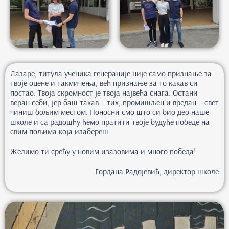
Лазаре, титула ученика генерације није само признање за
твоје оцене и такмичења, већ признање за то какав си
постао. Твоја скромност је твоја највећа снага. Остани
веран себи, јер баш такав – тих, промишљен и вредан – свет
чиниш бољим местом. Поносни смо што си био део наше
школе и са радошћу ћемо пратити твоје будуће победе на
свим пољима која изабереш.
Желимо ти срећу у новим изазовима и много победа!
Гордана Радојевић, директор школе