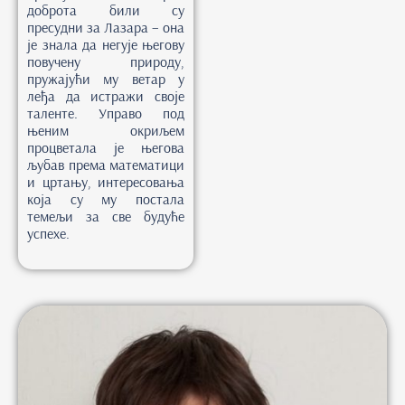
доброта били су
пресудни за Лазара – она
је знала да негује његову
повучену природу,
пружајући му ветар у
леђа да истражи своје
таленте. Управо под
њеним окриљем
процветала је његова
љубав према математици
и цртању, интересовања
која су му постала
темељи за све будуће
успехе.