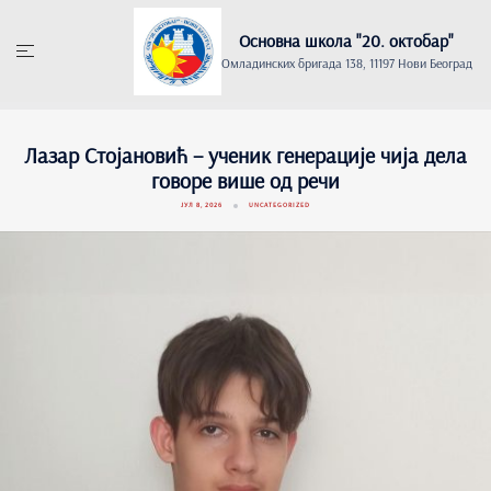
Основна школа "20. oктобар"
Омладинских бригада 138, 11197 Нови Београд
Лазар Стојановић – ученик генерације чија дела
говоре више од речи
ЈУЛ 8, 2026
UNCATEGORIZED