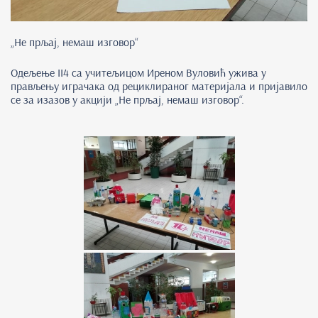
„Не прљај, немаш изговор“
Одељење II4 са учитељицом Иреном Вуловић ужива у
прављењу играчака од рециклираног материјала и пријавило
се за изазов у акцији „Не прљај, немаш изговор“.