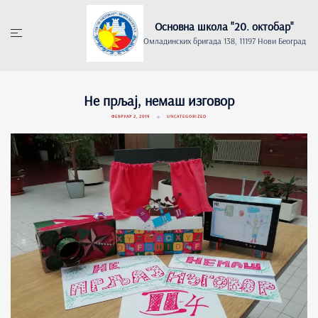
Skip
to
Основна школа "20. oктобар"
content
Омладинских бригада 138, 11197 Нови Београд
Не прљај, немаш изговор
ФЕБРУАР 2, 2019
UNCATEGORIZED