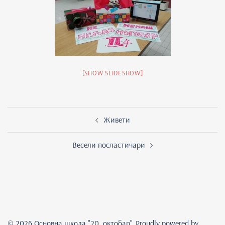
[SHOW SLIDESHOW]
Post
Живети
navigation
Весели посластичари
© 2026 Основна школа "20. oктобар". Proudly powered by