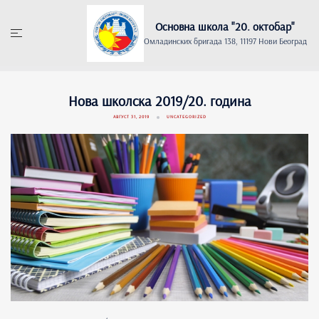
Skip
to
Основна школа "20. oктобар"
content
Омладинских бригада 138, 11197 Нови Београд
Нова школска 2019/20. година
АВГУСТ 31, 2019
UNCATEGORIZED