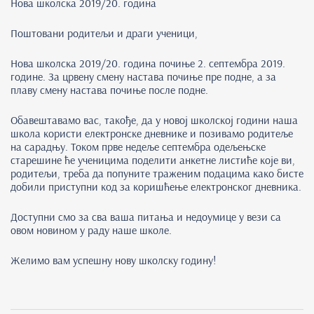
Нова школска 2019/20. година
Поштовани родитељи и драги ученици,
Нова школска 2019/20. година почиње 2. септембра 2019.
године. За црвену смену настава почиње пре подне, а за
плаву смену настава почиње после подне.
Обавештавамо вас, такође, да у новој школској години наша
школа користи електронске дневнике и позивамо родитеље
на сарадњу. Током прве недеље септембра одељењске
старешине ће ученицима поделити анкетне листиће које ви,
родитељи, треба да попуните траженим подацима како бисте
добили приступни код за коришћење електронског дневника.
Доступни смо за сва ваша питања и недоумице у вези са
овом новином у раду наше школе.
Желимо вам успешну нову школску годину!