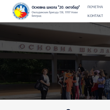
Skip
to
ПОЧЕТНА
Основна школа "20. oктобар"
content
Омладинских бригада 138, 11197 Нови
КОНТАКТ
Београд