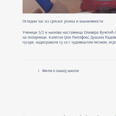
Огледни час из српског језика и књижевности
Ученици 5/2 и њихова наставница Оливера Вучетић п
на позорници. Капетан Џон Пиплфокс Душана Радови
гусаре, надигравали су се с чудовиштем песмом, игр
Post
navigation
Филм о нашој школи