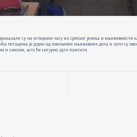
риказали су на огледном часу из српског језика и књижевности к
ћа петацима је једно од омиљених књижевних дела и зато су ово
ом и смехом, што ће сигурно дуго памтити.