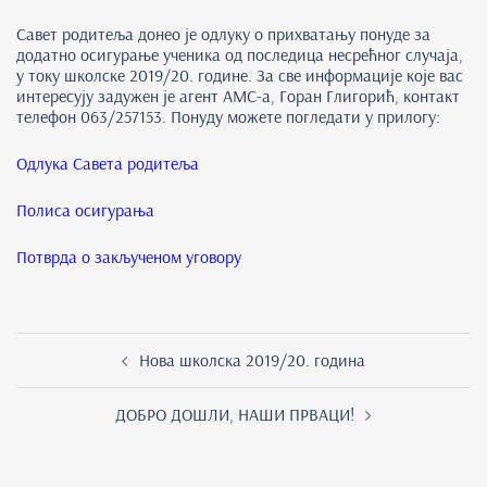
Савет родитеља донео је одлуку о прихватању понуде за
додатно осигурање ученика од последица несрећног случаја,
у току школске 2019/20. године. За све информације које вас
интересују задужен је агент АМС-а, Горан Глигорић, контакт
телефон 063/257153. Понуду можете погледати у прилогу:
Одлука Савета родитеља
Полиса осигурања
Потврда о закљученом уговору
Post
Нова школска 2019/20. година
navigation
ДОБРО ДОШЛИ, НАШИ ПРВАЦИ!