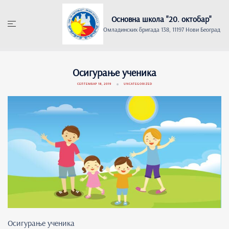
Skip
to
Основна школа "20. oктобар"
content
Омладинских бригада 138, 11197 Нови Београд
Осигурање ученика
СЕПТЕМБАР 18, 2019
UNCATEGORIZED
Осигурање ученика