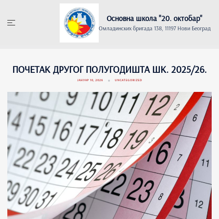
Skip
to
Основна школа "20. oктобар"
content
Омладинских бригада 138, 11197 Нови Београд
ПОЧЕТАК ДРУГОГ ПОЛУГОДИШТА ШК. 2025/26.
ЈАНУАР 10, 2026
UNCATEGORIZED