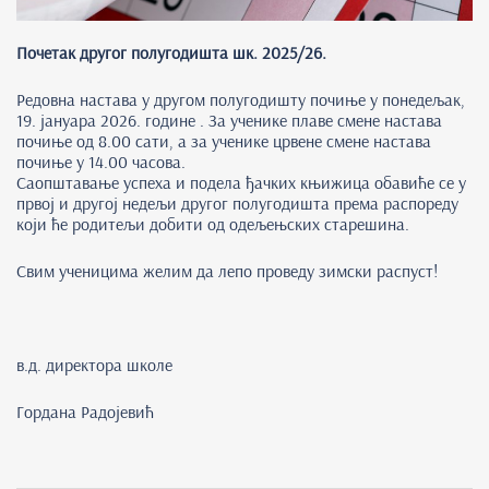
Почетак другог полугодишта шк. 2025/26.
Редовна настава у другом полугодишту почиње у понедељак,
19. јануара 2026. године . За ученике плаве смене настава
почиње од 8.00 сати, а за ученике црвене смене настава
почиње у 14.00 часова.
Саопштавање успеха и подела ђачких књижица обавиће се у
првој и другој недељи другог полугодишта према распореду
који ће родитељи добити од одељењских старешина.
Свим ученицима желим да лепо проведу зимски распуст!
в.д. директора школе
Гордана Радојевић