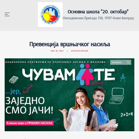
Skip
to
Основна школа "20. oктобар"
content
Омладинских бригада 138, 11197 Нови Београд
Превенција вршњачког насиља
МАЈ 18, 2021
UNCATEGORIZED