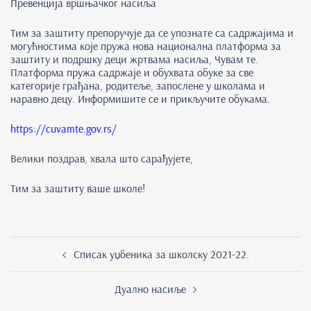
Превенција вршњачког насиља
Тим за заштиту препоручује да се упознате са садржајима и
могућностима које пружа нова национална платформа за
заштиту и подршку деци жртвама насиља, Чувам те.
Платформа пружа садржаје и обухвата обуке за све
категорије грађана, родитеље, запослене у школама и
наравно децу. Информишите се и прикључите обукама.
https://cuvamte.gov.rs/
Велики поздрав, хвала што сарађујете,
Тим за заштиту ваше школе!
Post
Списак уџбеника за школску 2021-22.
navigation
Дуално насиље