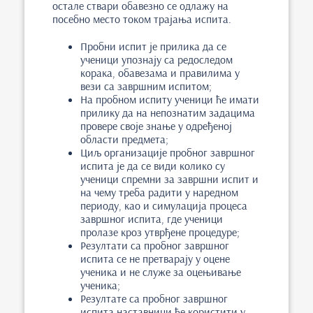
остале ствари обавезно се одлажу на
посебно место током трајања испита.
Пробни испит је прилика да се
ученици упознају са редоследом
корака, обавезама и правилима у
вези са завршним испитом;
На пробном испиту ученици ће имати
прилику да на непознатим задацима
провере своје знање у одређеној
области предмета;
Циљ организације пробног завршног
испита је да се види колико су
ученици спремни за завршни испит и
на чему треба радити у наредном
периоду, као и симулација процеса
завршног испита, где ученици
пролазе кроз утврђене процедуре;
Резултати са пробног завршног
испита се не претварају у оцене
ученика и не служе за оцењивање
ученика;
Резултате са пробног завршног
испита наставници ће користити у