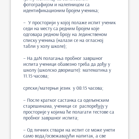
фотографијом и налепницом са
идентификационим бројем ученика;
– У просторији у којој полаже испит ученик
седи на месту са редним бројем које
одговара редном броју на Јединственом
списку ученика (налази се на огласној
табли у холу школе);
– На даN полагања пробног завршног
испита ученици обавезно треба да дођу у
школу (школско двориште): математика у
11.15 часова;
српски/матерњи језик у 08:15 часова;
– После кратког састанка са одељенским
старешинама, ученици се распоређују у
просторије у којима ће полагати тестове са
пробног завршног испита;
– Од личних ствари на испит се може унети
само вода/освежавајући напитак, а све