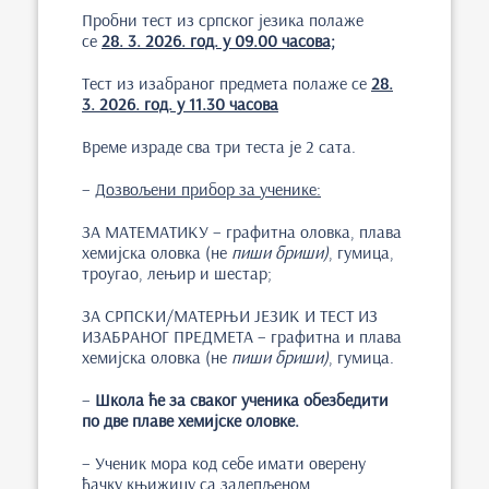
Пробни тест из српског језика полаже
се
2
8
.
3
. 202
6
. год. у
09.
00 часова;
Тест из изабраног предмета полаже се
2
8
.
3. 2026. год. у 1
1.
3
0 часова
Време израде сва три теста је 2 сата.
–
Д
озвољени прибор за ученике:
ЗА МАТЕМАТИКУ – графитна оловка, плава
хемијска оловка (не
пиши бриши)
, гумица,
троугао, лењир и шестар;
ЗА СРПСКИ/МАТЕРЊИ ЈЕЗИК И ТЕСТ ИЗ
ИЗАБРАНОГ ПРЕДМЕТА – графитна и плава
хемијска оловка (не
пиши бриши)
, гумица.
–
Школа ће за сваког ученика обезбедити
по две плаве хемијске оловке
.
– Ученик мора код себе имати оверену
ђачку књижицу са залепљеном