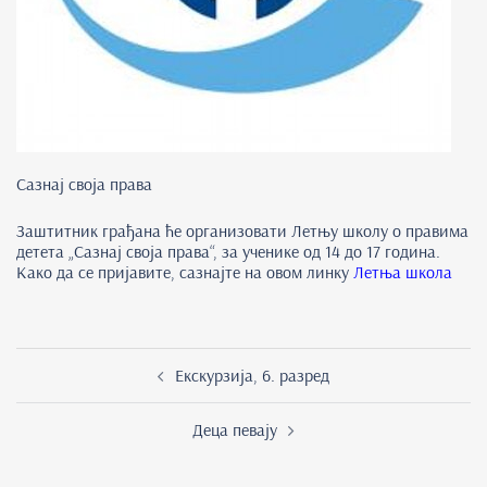
Сазнај своја права
Заштитник грађана ће организовати Летњу школу о правима
детета „Сазнај своја права“, за ученике од 14 до 17 година.
Како да се пријавите, сазнајте на овом линку
Летња школа
Post
Екскурзија, 6. разред
navigation
Деца певају