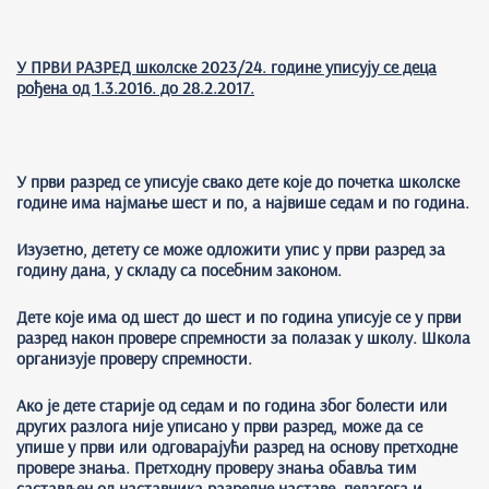
У ПРВИ РАЗРЕД школске 2023/24. године уписују се деца
рођена од 1.3.2016. до 28.2.2017.
У први разред се уписује свако дете које до почетка школске
године има најмање шест и по, а највише седам и по година.
Изузетно, детету се може одложити упис у први разред за
годину дана, у складу са посебним законом.
Дете које има од шест до шест и по година уписује се у први
разред након провере спремности за полазак у школу. Школа
организује проверу спремности.
Ако је дете старије од седам и по година због болести или
других разлога није уписано у први разред, може да се
упише у први или одговарајући разред на основу претходне
провере знања. Претходну проверу знања обавља тим
састављен од наставника разредне наставе, педагога и