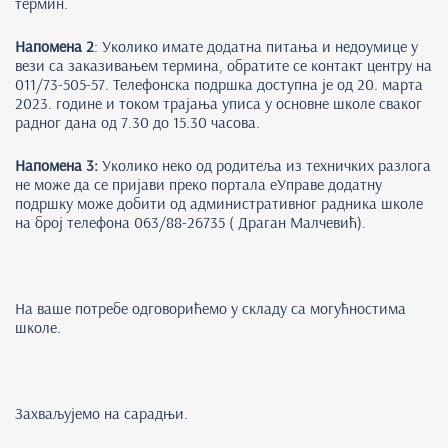
термин.
Напомена 2
: Уколико имате додатна питања и недоумице у
вези са заказивањем термина, обратите се контакт центру на
011/73-505-57. Телефонска подршка доступна је од 20. марта
2023. године и током трајања уписа у основне школе сваког
радног дана од 7.30 до 15.30 часова.
Напомена 3:
Уколико неко од родитеља из техничких разлога
не може да се пријави преко портала еУправе додатну
подршку може добити од административног радника школе
на број телефона 063/88-26735 ( Драган Малчевић).
На ваше потребе одговорићемо у складу са могућностима
школе.
Захваљујемо на сарадњи.