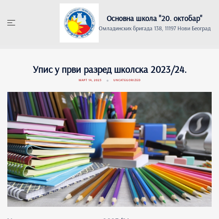
Skip
to
Основна школа "20. oктобар"
content
Омладинских бригада 138, 11197 Нови Београд
Упис у први разред школска 2023/24.
МАРТ 14, 2023
UNCATEGORIZED