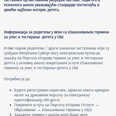
психолога школе уважавајући стандарде постигнућа и
ценећи најбољи интерес детета.
Информација за родитеље у вези са еЗаказивањем термина
за упис и тестирање детета у ОШ
И ове године родитељи / други законски заступници који су
грађани Републике Србије могу електронским путем да
закажу на Порталу еУправа термин за упис и тестирање
детета у основну школу покретањем услуге еЗаказивање
термина за упис и тестирање детета у ОШ.
Потребно је да:
Будете регистрован корисник, односно имате креиран
налог на државном порталу за електронску
идентификацију eID.gov.rs
Покренете услугу на Порталу еУправа (Услуге →
Образовање → еЗаказивање термина у ОШ)
Закажете термин у школи којој Ваше дете