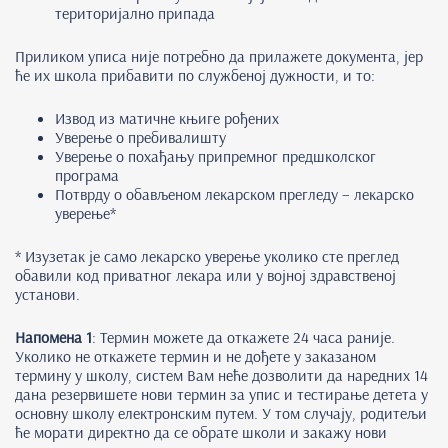
територијално припада
Приликом уписа није потребно да прилажете документа, јер
ће их школа прибавити по службеној дужности, и то:
Извод из матичне књиге рођених
Уверење о пребивалишту
Уверење о похађању припремног предшколског
програма
Потврду о обављеном лекарском прегледу – лекарско
уверење*
* Изузетак је само лекарско уверење уколико сте преглед
обавили код приватног лекара или у војној здравственој
установи.
Напомена 1
: Термин можете да откажете 24 часа раније.
Уколико не откажете термин и не дођете у заказаном
термину у школу, систем Вам неће дозволити да наредних 14
дана резервишете нови термин за упис и тестирање детета у
основну школу електронским путем. У том случају, родитељи
ће морати директно да се обрате школи и закажу нови