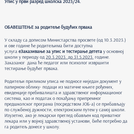
Упис у први разред школска 2023/24.
ОБАВЕШТЕЊЕ за родитеље будућих првака
У складу са дописом Министарства просвете (од 10.3.2023.)
и ове године ће родитељима бити доступна
услуга
еЗаказивање за упис и тестирање детета
у основној
школи у периоду од
20.3.2023. до 31.5.2023.
године.
Заказаног дана ће педагог или психолог извршити
тестирање будућег првака.
Родитељи приликом уписа не подносе ниједан документ у
папирном облику- подаци из матичне књиге рођених,
евиденције пребивалишта и здравственог информационог
система, као и податак о похађању припремног
предшколског програма (посредством ЈОБ-а) се прибављају
по службеној дужности, електронским путем у самој школи.
Изузетно, ако је лекарски преглед обављен код приватног
лекара или у војној здравственој установи, биће потребно да
га родитељ донесе у школу.