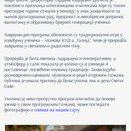
поклоне и признања колегиницама и колегама који су током
претходне године отишли у пензију, у знак захвалности за
њихов дугогодишњи рад, преданост и неизбрисив допринос
васпитању и образовању бројних генерација ученика.
Завршни део програма обележиле су традиционалне игре у
извођењу ученика – чланова КУД-а „Талија“, чиме је приредба
завршена у свечаном и радосном тону.
Приредба је била свечана, садржајна и инспиративна, а
атмосфера у сали показала је колико су и ученици и
наставници посвећени очувању традиције. Захваљујући
разноврсним сценским, музичким и рецитаторским тачкама,
публика је имала прилику да боље упозна лик и дело Светог
Саве.
Уколико је неко пропустио програм или жели да поново
ужива у свим програмским тачкама, може погледати
фотографије и
снимак на нашем сајту
.