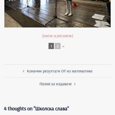
[SHOW SLIDESHOW]
1
2
►
Post
Коначни резултати ОТ из математике
navigation
Позив за издаваче
4 thoughts on “
Школска слава
”