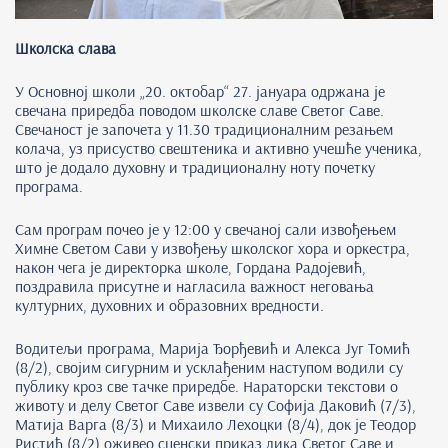
Школска слава
У Основној школи „20. октобар“ 27. јануара одржана је
свечана приредба поводом школске славе Светог Саве.
Свечаност је започета у 11.30 традиционалним резањем
колача, уз присуство свештеника и активно учешће ученика,
што је додало духовну и традиционалну ноту почетку
програма.
Сам програм почео је у 12:00 у свечаној сали извођењем
Химне Светом Сави у извођењу школског хора и оркестра,
након чега је директорка школе, Гордана Радојевић,
поздравила присутне и нагласила важност неговања
културних, духовних и образовних вредности.
Водитељи програма, Марија Ђорђевић и Алекса Југ Томић
(8/2), својим сигурним и усклађеним наступом водили су
публику кроз све тачке приредбе. Нараторски текстови о
животу и делу Светог Саве извели су Софија Даковић (7/3),
Матија Варга (8/3) и Михаило Лехоцки (8/4), док је Теодор
Ристић (8/2) оживео сценски приказ лика Светог Саве и