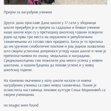
Пријем за награђене ученике
Другог дана прославе Дана школе у 17 сати у зборници
школе приређен је и пријем за садашње и бивше ученике
наше школе који су у претходној школској години освојили
једно од прва три места на окружним и републичким
такмичењима из готово свих предмета. Била је то прилика
да им уручимо симболичне поклоне и још једном захвалимо
што својим успесима доприносе угледу наше школе и чине је
препознатљивом по знању, медаљама и наградама.
Средњошколцима смо пожелели још много успеха у новим
школама, а нашим ђацима да понове успехе и у новој
школској години.
На паноима окаченим у холу школе налазе се имена
награђених ученика са свих нивоа такмичења. Паное је
осмислила наставница ликовне културе Соња Мариновић са
својим ученицима.
no images were found