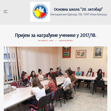
Skip
to
Основна школа "20. oктобар"
content
Омладинских бригада 138, 11197 Нови Београд
Пријем за награђене ученике у 2017/18.
ОКТОБАР 27, 2018
UNCATEGORIZED