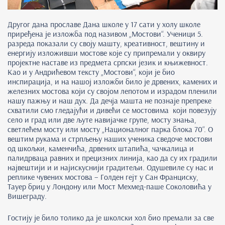
Другог дана прославе Дана школе у 17 сати у холу школе
приређена је изложба под називом „Мостови“. Ученици 5.
разреда показали су своју машту, креативност, вештину и
енергију изложивши мостове које су припремали у оквиру
пројектне наставе из предмета српски језик и књижевност.
Као и у Андрићевом тексту „Мостови“, који је био
инспирација, и на нашој изложби било је дрвених, камених и
железних мостова који су својом лепотом и израдом пленили
нашу пажњу и наш дух. Да дечја машта не познаје препреке
схватили смо гледајући и дивећи се мостовима који повезују
село и град или две љуте навијачке групе, мосту знања,
светлећем мосту или мосту „Националног парка блока 70“. О
вештим рукама и стрпљењу наших ученика сведоче мостови
од шкољки, каменчића, дрвених штапића, чачкалица и
палидрваца равних и прецизних линија, као да су их градили
највештији и и најискуснији градитељи. Одушевиле су нас и
реплике чувених мостова – Голден гејт у Сан Франциску,
Тауер бриџ у Лондону или Мост Мехмед-паше Соколовића у
Вишеграду.
Гостију је било толико да је школски хол био премали за све